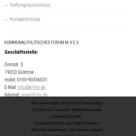
Haftungsausschluss
Kontaktformular
KOMMUNALPOLITISCHES FORUM M-V E.V.
Geschäftsstelle:
Domstr. 5
19053 Güstrow
mobil: 0160-90356031
E-Mail:
info@kf-mv.de
Internet:
www.kf-mv.de
(c) 2002-2022
Wir verwenden technisch notwendige
Cookies auf unserer Webseite sowie
externe Dienste.
Standardmäßig sind alle externen
Dienste deaktiviert. Sie können diese