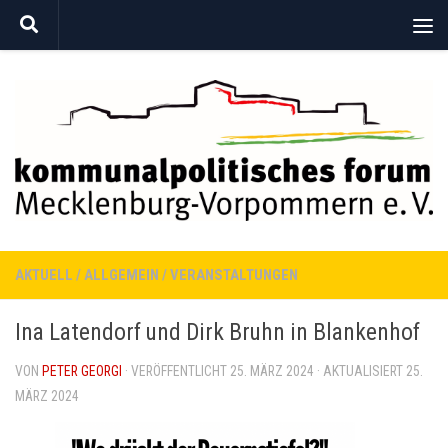
Zum Inhalt springen
AKTUELL
/
ALLGEMEIN
/
VERANSTALTUNGEN
Ina Latendorf und Dirk Bruhn in Blankenhof
VON
PETER GEORGI
· VERÖFFENTLICHT
25. MÄRZ 2024
· AKTUALISIERT
25.
MÄRZ 2024