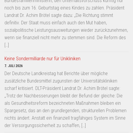
Bundesfamilienministerin, den Unterhaltsvorschuss künftig nur
noch bis zum 16. Geburtstag eines Kindes zu zahlen. Präsident
Landrat Dr. Achim Brötel sagte dazu: „Die Richtung stimmt
definitiv. Der Staat muss einfach auch den Mut haben,
sozialpolitische Leistungsausweitungen wieder zurückzunehmen,
wenn sie finanziell nicht mehr zu stemmen sind. Die Reform des
[…]
Keine Sondermilliarde nur für Unikliniken
7. JULI 2026
Der Deutsche Landkreistag hat Berichte über mögliche
zusätzliche Bundesmittel zugunsten der Universitätskliniken
scharf kritisiert. DLT-Präsident Landrat Dr. Achim Brötel sagte:
„Trotz der Nachbesserungen bleibt der Befund der gleiche: Die
als Gesundheitsreform bezeichneten Maßnahmen bleiben ein
Spargesetz, das an den grundlegenden, strukturellen Problemen
nichts ändert. Anstatt ein finanziell tragfähiges System im Sinne
der Versorgungssicherheit zu schaffen, […]