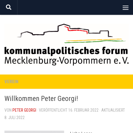
Zum Inhalt springen
VEREIN
Willkommen Peter Georgi!
VON
PETER GEORGI
· VERÖFFENTLICHT
16. FEBRUAR 2022
· AKTUALISIERT
8. JULI 2022