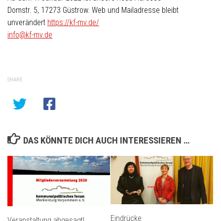
Domstr. 5, 17273 Güstrow. Web und Mailadresse bleibt
unverändert
https://kf-mv.de/
info@kf-mv.de
SHARE
DAS KÖNNTE DICH AUCH INTERESSIEREN …
Eindrücke
Veranstaltung abgesagt!