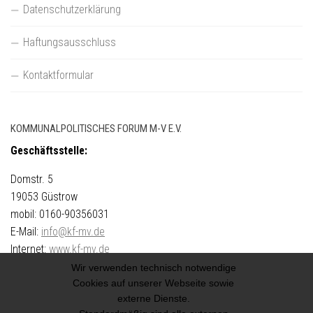
Datenschutzerklärung
Haftungsausschluss
Kontaktformular
KOMMUNALPOLITISCHES FORUM M-V E.V.
Geschäftsstelle:
Domstr. 5
19053 Güstrow
mobil: 0160-90356031
E-Mail:
info@kf-mv.de
Internet:
www.kf-mv.de
(c) 2002-2022
Wir verwenden technisch notwendige
Cookies auf unserer Webseite sowie
externe Dienste.