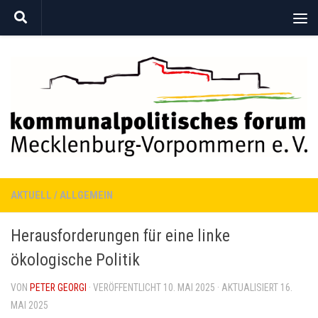
Zum Inhalt springen
AKTUELL
/
ALLGEMEIN
Herausforderungen für eine linke
ökologische Politik
VON
PETER GEORGI
· VERÖFFENTLICHT
10. MAI 2025
· AKTUALISIERT
16.
MAI 2025