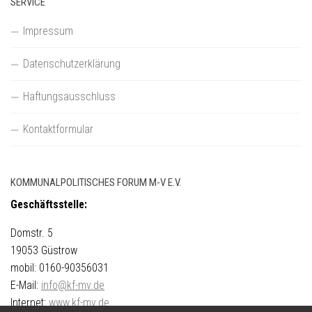
SERVICE
Impressum
Datenschutzerklärung
Haftungsausschluss
Kontaktformular
KOMMUNALPOLITISCHES FORUM M-V E.V.
Geschäftsstelle:
Domstr. 5
19053 Güstrow
mobil: 0160-90356031
E-Mail:
info@kf-mv.de
Internet:
www.kf-mv.de